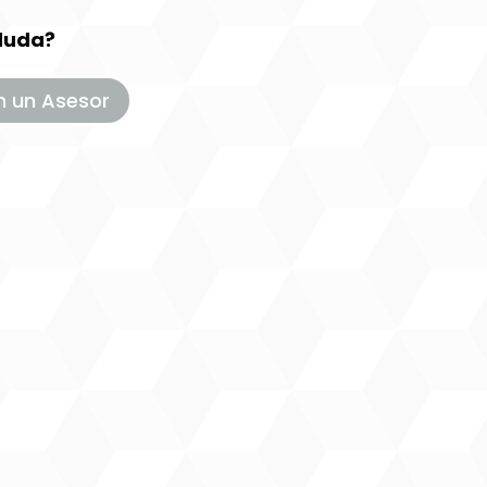
duda?
n un Asesor