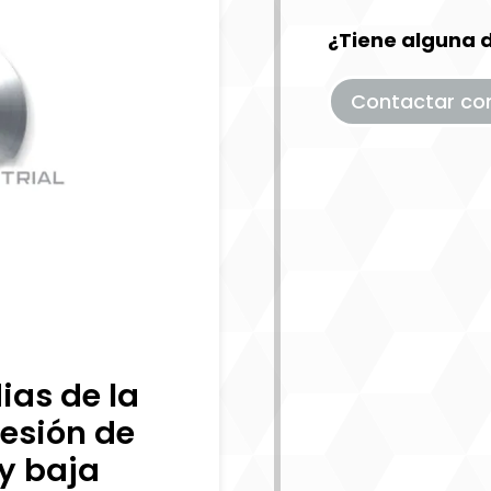
¿Tiene alguna 
Contactar co
as de la
resión de
y baja