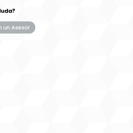
duda?
n un Asesor