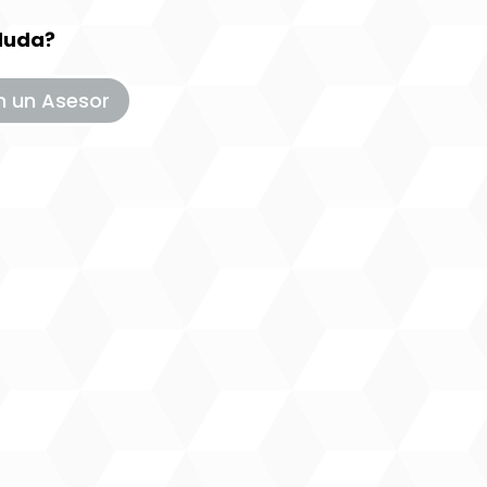
duda?
n un Asesor