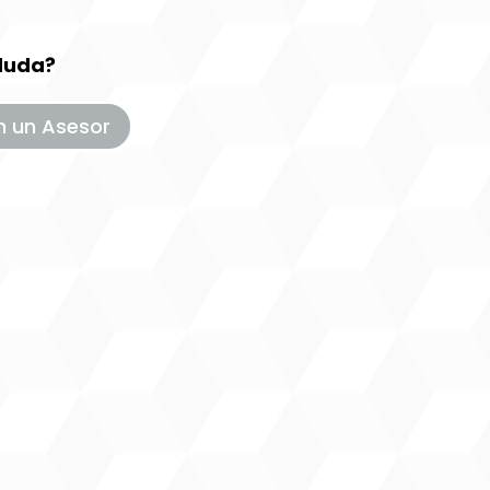
duda?
n un Asesor